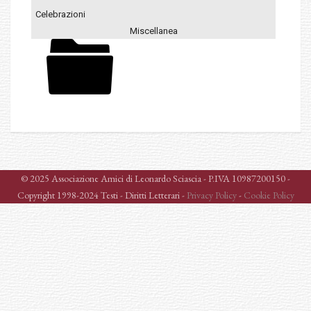
Celebrazioni
Miscellanea
© 2025 Associazione Amici di Leonardo Sciascia - P.IVA 10987200150 -
Copyright 1998-2024 Testi - Diritti Letterari -
Privacy Policy
-
Cookie Policy